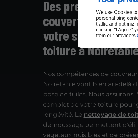
Des prestations de
We use Cookies to
couverture étendue
personalising conte
traffic and optimizi
clicking "I Agree" 
votre spécialiste e
from our providers
toiture à Noirétabl
Nos compétences de couvreur
Noirétable vont bien au-delà d
pose de tuiles. Nous assurons l
complet de votre toiture pour 
longévité. Le
nettoyage de toi
démoussage permettent d'élim
végétaux nuisibles et de prése