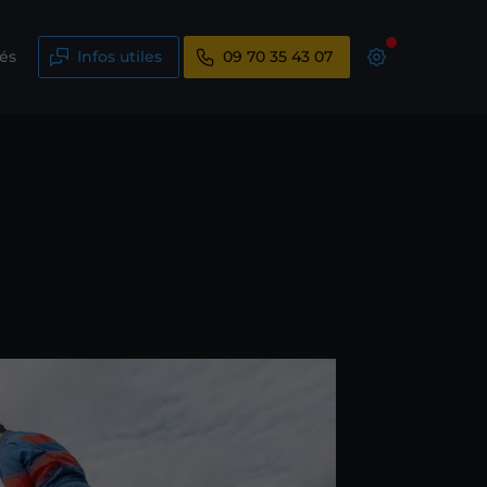
tés
Infos utiles
09 70 35 43 07