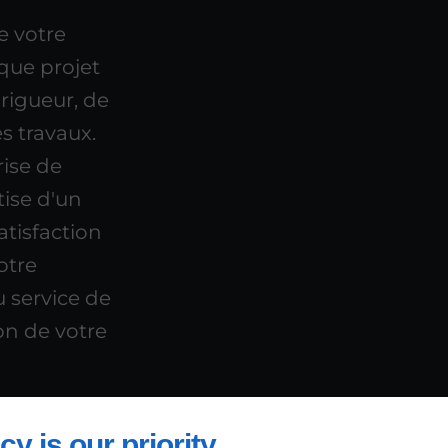
e votre
aque projet
rigueur, de
es travaux.
rise de
tise d'un
atisfaction
otre
u service de
ion de votre
cy is our priority