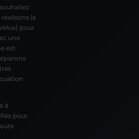
 souhaitez
éalisons la
Velux) pour
vec une
ie est
 réparons
tres
acuation
s à
fiés pour
toute