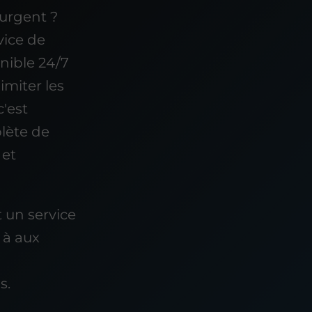
urgent ?
vice de
nible 24/7
imiter les
c'est
lète de
 et
 un service
l à aux
s.