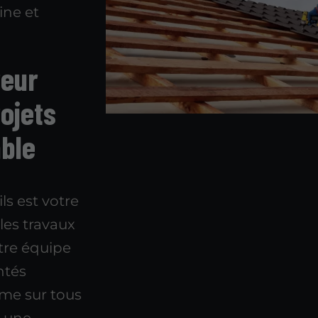
ine et
reur
ojets
able
ls est votre
les travaux
tre équipe
ntés
sme sur tous