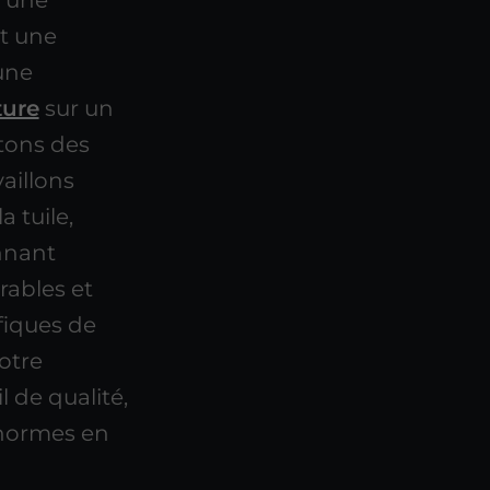
r une
t une
une
ture
sur un
tons des
aillons
 tuile,
onnant
rables et
fiques de
Notre
l de qualité,
 normes en