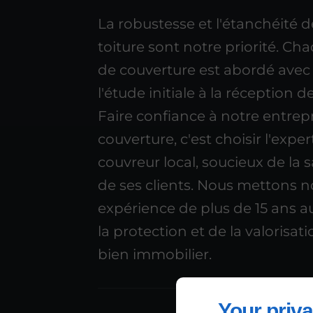
La robustesse et l'étanchéité d
toiture sont notre priorité. Ch
de couverture est abordé avec 
l'étude initiale à la réception d
Faire confiance à notre entrep
couverture, c'est choisir l'exper
couvreur local, soucieux de la s
de ses clients. Nous mettons n
expérience de plus de 15 ans a
la protection et de la valorisat
bien immobilier.
Your priva