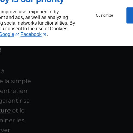
 improve user experience by
s par
Customize
nt and ads, as well as analyzing
ng social networks functionalities. By
you consent to the use of Cookies
n
Google
Facebook
.
e
 à
e la simple
'entretien
garantir sa
ture
et le
iner les
rver