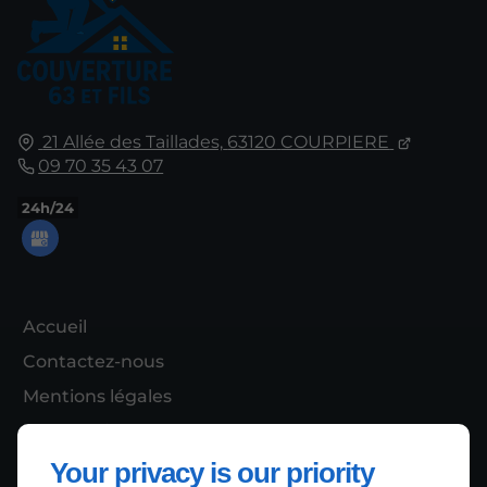
21 Allée des Taillades,
63120
COURPIERE
09 70 35 43 07
24h/24
Accueil
Contactez-nous
Mentions légales
Plan du site
Your privacy is our priority